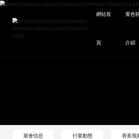
網站首
黄色
頁
介紹
展會信息
行業動態
香蕉视