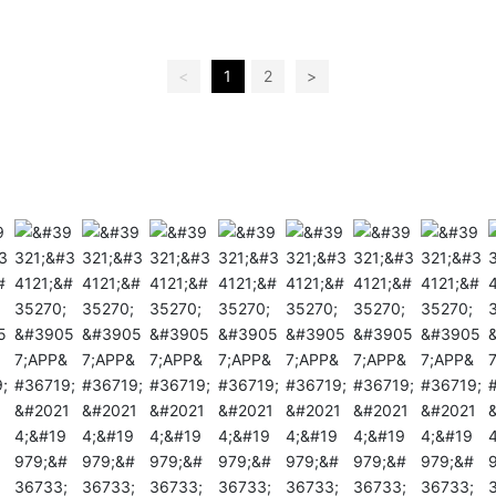
<
1
2
>